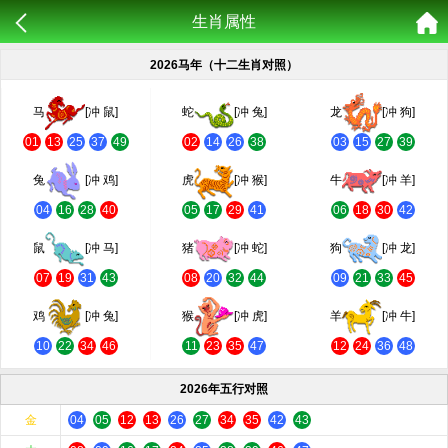
生肖属性
2026马年（十二生肖对照）
马
[冲 鼠]
蛇
[冲 兔]
龙
[冲 狗]
01
13
25
37
49
02
14
26
38
03
15
27
39
兔
[冲 鸡]
虎
[冲 猴]
牛
[冲 羊]
04
16
28
40
05
17
29
41
06
18
30
42
鼠
[冲 马]
猪
[冲 蛇]
狗
[冲 龙]
07
19
31
43
08
20
32
44
09
21
33
45
鸡
[冲 兔]
猴
[冲 虎]
羊
[冲 牛]
10
22
34
46
11
23
35
47
12
24
36
48
2026年五行对照
金
04
05
12
13
26
27
34
35
42
43