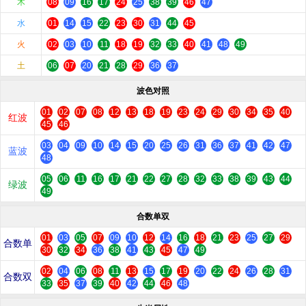
木
08
09
16
17
24
25
38
39
46
47
水
01
14
15
22
23
30
31
44
45
火
02
03
10
11
18
19
32
33
40
41
48
49
土
06
07
20
21
28
29
36
37
波色对照
01
02
07
08
12
13
18
19
23
24
29
30
34
35
40
红波
45
46
03
04
09
10
14
15
20
25
26
31
36
37
41
42
47
蓝波
48
05
06
11
16
17
21
22
27
28
32
33
38
39
43
44
绿波
49
合数单双
01
03
05
07
09
10
12
14
16
18
21
23
25
27
29
合数单
30
32
34
36
38
41
43
45
47
49
02
04
06
08
11
13
15
17
19
20
22
24
26
28
31
合数双
33
35
37
39
40
42
44
46
48