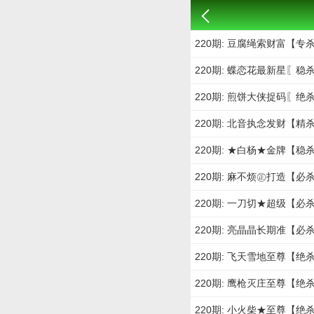
220期: 豆腐绳索财富【
220期: 蝶恋花最新星〖
220期: 煎饼大侠捉码〖
220期: 北音执念发财【
220期: ★白杨★金牌【
220期: 麻不烦㊣打造【
220期: 一刀切★超级【
220期: 亮晶晶长期准【
220期: 飞天雪地至尊【绝
220期: 鹰枪灭庄至尊【绝
220期: 小火柴★至尊【绝