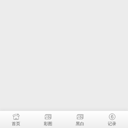
首页
彩图
黑白
记录