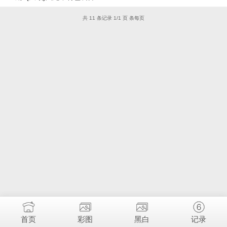
共 11 条记录 1/1 页 条每页
首页
彩图
黑白
记录