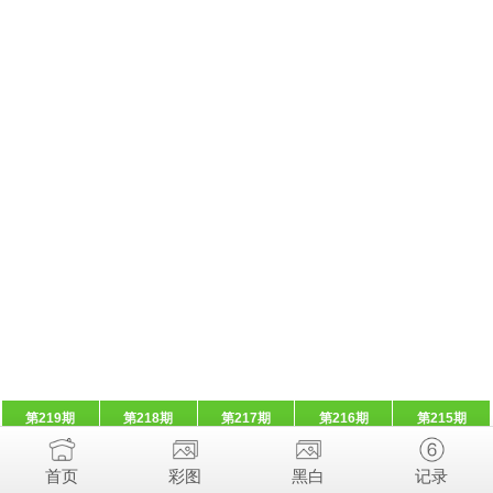
第219期
第218期
第217期
第216期
第215期
首页
彩图
黑白
记录