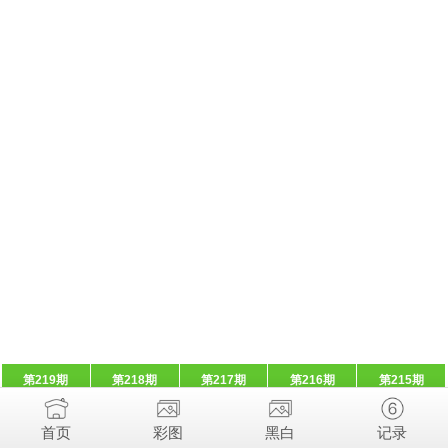
第219期
第218期
第217期
第216期
第215期
首页
彩图
黑白
记录