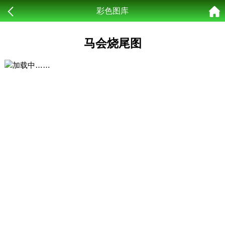
彩色图库
马会烧尾图