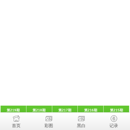
第219期
第218期
第217期
第216期
第215期
首页
彩图
黑白
记录