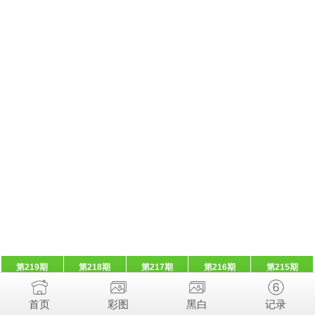
第219期
第218期
第217期
第216期
第215期
首页
彩图
黑白
记录