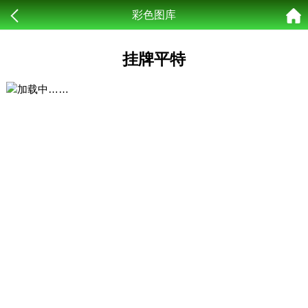
彩色图库
挂牌平特