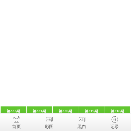
第222期
第221期
第220期
第219期
第218期
首页
彩图
黑白
记录