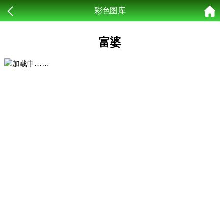
彩色图库
富婆