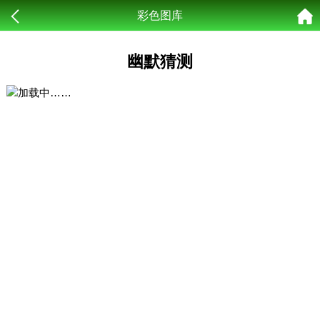
彩色图库
幽默猜测