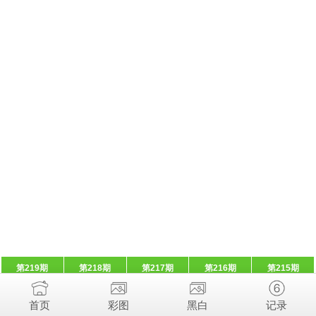
第219期
第218期
第217期
第216期
第215期
首页
彩图
黑白
记录