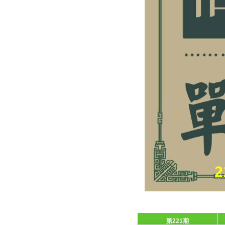
第221期