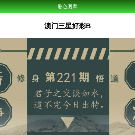
彩色图库
澳门三星好彩B