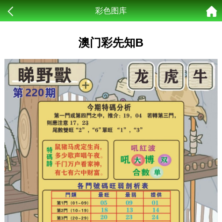
彩色图库
澳门彩先知B