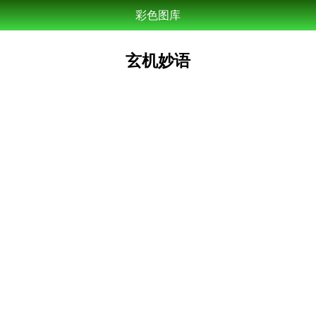
彩色图库
玄机妙语