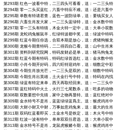
第293期 红色一波看中特，二三四头可看看，送：一二三头特
第294期 零一二头买蓝红，六畜中特应不难。送：还是六畜中
第295期 单数有特请君查，蓝色一波防绿单，送：要钱买女人
第296期 六畜生肖发大家，一二三头蓝绿特，送：金水数中特
第297期 零一三头有特猜，木金火特一定中，送：大单小双数
第298期 龙蛇鸡兔猴鼠羊，红绿特波都中奖，送：绿波中特码
第299期 红蓝今期任你选，合双本期是放心，送：虎猪狗猴龙
第300期 龙猴今期查特码，二二得四自己看。送：山中生肖来
第301期 资料到研究院网，特码发财必是单，送：猪马狗兔龙
第302期 红蓝今期有特码，特码红绿首选红，送：金水数中特
第303期 小肖今期开好码，四六旺特迎鸡年，送：细数定中彩
第304期 今期生肖放光芒，一二三头是双的，送：细数中特码
第305期 今期生肖出英雄，土火金行号中特，送：特码在内找
第306期 绿蓝有特定来单，西天再取经回来。送：一二三头中
第307期 蓝红特码中火土，火行三七尾数杀，送：吃多的动物
第308期 双数要想中先猜，家中之物再显特。送：蓝红绝对中
第309期 金水特号不是肖，蓝蓝绿绿蓝爲主。送：猴虎鸡肖中
第310期 大财小财又中财，万事如意鸡兔来，送：最大的生肖
第311期 双码红蓝看即买，土金水号是铁定，送：木火号中特
第312期 红波一波有特中，单单双双任君选，送：大单小双中
第313期 金水特号不是肖，龙鼠虎猴赌今期，送：猴虎鸡肖中