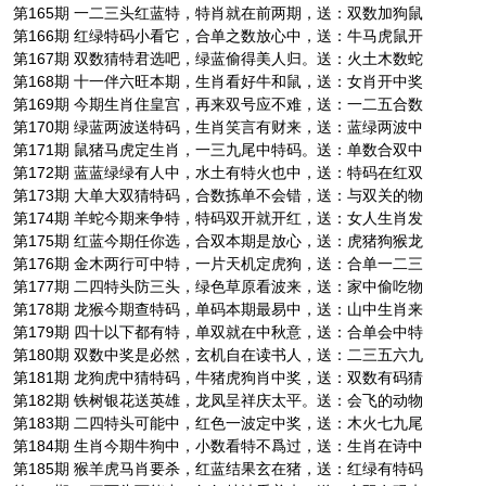
第165期 一二三头红蓝特，特肖就在前两期，送：双数加狗鼠
第166期 红绿特码小看它，合单之数放心中，送：牛马虎鼠开
第167期 双数猜特君选吧，绿蓝偷得美人归。送：火土木数蛇
第168期 十一伴六旺本期，生肖看好牛和鼠，送：女肖开中奖
第169期 今期生肖住皇宫，再来双号应不难，送：一二五合数
第170期 绿蓝两波送特码，生肖笑言有财来，送：蓝绿两波中
第171期 鼠猪马虎定生肖，一三九尾中特码。送：单数合双中
第172期 蓝蓝绿绿有人中，水土有特火也中，送：特码在红双
第173期 大单大双猜特码，合数拣单不会错，送：与双关的物
第174期 羊蛇今期来争特，特码双开就开红，送：女人生肖发
第175期 红蓝今期任你选，合双本期是放心，送：虎猪狗猴龙
第176期 金木两行可中特，一片天机定虎狗，送：合单一二三
第177期 二四特头防三头，绿色草原看波来，送：家中偷吃物
第178期 龙猴今期查特码，单码本期最易中，送：山中生肖来
第179期 四十以下都有特，单双就在中秋意，送：合单会中特
第180期 双数中奖是必然，玄机自在读书人，送：二三五六九
第181期 龙狗虎中猜特码，牛猪虎狗肖中奖，送：双数有码猜
第182期 铁树银花送英雄，龙凤呈祥庆太平。送：会飞的动物
第183期 二四特头可能中，红色一波定中奖，送：木火七九尾
第184期 生肖今期牛狗中，小数看特不爲过，送：生肖在诗中
第185期 猴羊虎马肖要杀，红蓝结果玄在猪，送：红绿有特码