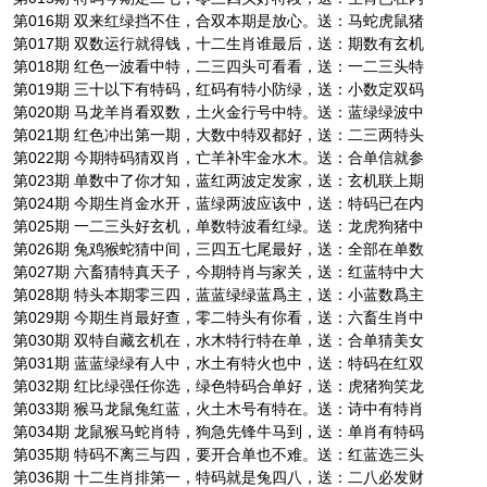
第016期 双来红绿挡不住，合双本期是放心。送：马蛇虎鼠猪
第017期 双数运行就得钱，十二生肖谁最后，送：期数有玄机
第018期 红色一波看中特，二三四头可看看，送：一二三头特
第019期 三十以下有特码，红码有特小防绿，送：小数定双码
第020期 马龙羊肖看双数，土火金行号中特。送：蓝绿绿波中
第021期 红色冲出第一期，大数中特双都好，送：二三两特头
第022期 今期特码猜双肖，亡羊补牢金水木。送：合单信就参
第023期 单数中了你才知，蓝红两波定发家，送：玄机联上期
第024期 今期生肖金水开，蓝绿两波应该中，送：特码已在内
第025期 一二三头好玄机，单数特波看红绿。送：龙虎狗猪中
第026期 兔鸡猴蛇猜中间，三四五七尾最好，送：全部在单数
第027期 六畜猜特真天子，今期特肖与家关，送：红蓝特中大
第028期 特头本期零三四，蓝蓝绿绿蓝爲主，送：小蓝数爲主
第029期 今期生肖最好查，零二特头有你看，送：六畜生肖中
第030期 双特自藏玄机在，水木特行特在单，送：合单猜美女
第031期 蓝蓝绿绿有人中，水土有特火也中，送：特码在红双
第032期 红比绿强任你选，绿色特码合单好，送：虎猪狗笑龙
第033期 猴马龙鼠兔红蓝，火土木号有特在。送：诗中有特肖
第034期 龙鼠猴马蛇肖特，狗急先锋牛马到，送：单肖有特码
第035期 特码不离三与四，要开合单也不难。送：红蓝选三头
第036期 十二生肖排第一，特码就是兔四八，送：二八必发财