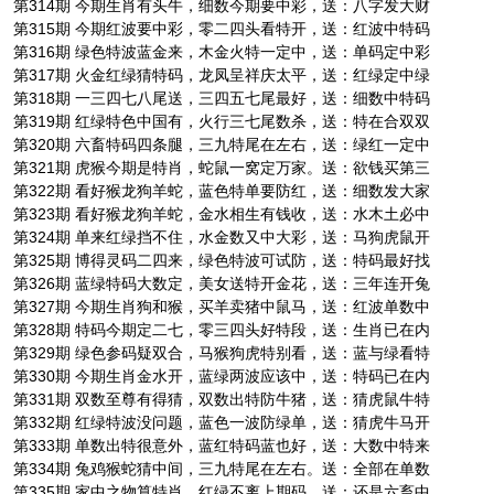
第314期 今期生肖有头牛，细数今期要中彩，送：八字发大财
第315期 今期红波要中彩，零二四头看特开，送：红波中特码
第316期 绿色特波蓝金来，木金火特一定中，送：单码定中彩
第317期 火金红绿猜特码，龙凤呈祥庆太平，送：红绿定中绿
第318期 一三四七八尾送，三四五七尾最好，送：细数中特码
第319期 红绿特色中国有，火行三七尾数杀，送：特在合双双
第320期 六畜特码四条腿，三九特尾在左右，送：绿红一定中
第321期 虎猴今期是特肖，蛇鼠一窝定万家。送：欲钱买第三
第322期 看好猴龙狗羊蛇，蓝色特单要防红，送：细数发大家
第323期 看好猴龙狗羊蛇，金水相生有钱收，送：水木土必中
第324期 单来红绿挡不住，水金数又中大彩，送：马狗虎鼠开
第325期 博得灵码二四来，绿色特波可试防，送：特码最好找
第326期 蓝绿特码大数定，美女送特开金花，送：三年连开兔
第327期 今期生肖狗和猴，买羊卖猪中鼠马，送：红波单数中
第328期 特码今期定二七，零三四头好特段，送：生肖已在内
第329期 绿色参码疑双合，马猴狗虎特别看，送：蓝与绿看特
第330期 今期生肖金水开，蓝绿两波应该中，送：特码已在内
第331期 双数至尊有得猜，双数出特防牛猪，送：猜虎鼠牛特
第332期 红绿特波没问题，蓝色一波防绿单，送：猜虎牛马开
第333期 单数出特很意外，蓝红特码蓝也好，送：大数中特来
第334期 兔鸡猴蛇猜中间，三九特尾在左右。送：全部在单数
第335期 家中之物算特肖，红绿不离上期码。送：还是六畜中