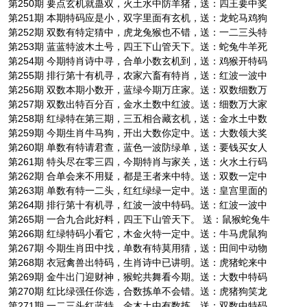
第250期 要点玄机就蛊双，火土水中防羊猪，送：四王要中奖
第251期 本期特码应是小，双字里面有玄机，送：龙蛇马鸡狗
第252期 双数有特定猜中，虎龙兔猴也不错，送：一二三头特
第253期 蓝蓝特波木土号，四王下山管天下。送：蛇兔牛羊死
第254期 今期特肖诗中寻，合单小数玄机到，送：鸡猴开特码
第255期 排行第十有机寻，农家六畜有特肖，送：红波一波中
第256期 双数本期小数开，蓝绿今期万庄家。送：双数细数万
第257期 双数出特百分百，金水土数中红波。送：细数万大家
第258期 红绿特在第三期，三五相合藏玄机，送：金水土中数
第259期 今期生肖牛马狗，开出大数你定中。送：大数领大奖
第260期 单数有特请君查，蓝色一波防绿单，送：要钱买女人
第261期 特头尽在零三四，今期特肖与家关，送：火水土行码
第262期 合单会来不用疑，都是王者来中特。送：双数一定中
第263期 单数有特一二头，红红绿绿一定中。送：皇宫里面的
第264期 排行第十有机寻，红波一波中特码。送：红波一波中
第265期 一合九合此好料，四王下山管天下。 送：鼠猴蛇兔牛
第266期 红绿特码小看它，木金火特一定中。送：牛马虎鼠狗
第267期 今期生肖田中找，单数有特莫用猜，送：田间中动物
第268期 衣冠禽兽出特码，生肖诗中已讲明。送：虎猪蛇来中
第269期 金牛出门迎财神，猴蛇共舞看今期。送：大数中特码
第270期 红比绿强任你选，合数拣单不会错。送：虎猪狗笑龙
第271期 一二三头红蓝特，金木土中有数拣，送：双数中特码