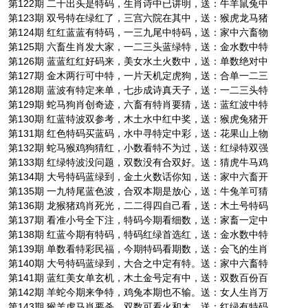
第122期 二十出头是特码，生肖诗中已讲明，送：牛羊鼠兔中
第123期 双号特在绿红了，三宫六院在其中，送：猴虎龙马猪
第124期 红红蓝蓝有特码，一三九尾中特码，送：家中六畜物
第125期 六畜生肖发大家，一二三头蓝绿特，送：金水数中特
第126期 蓝蓝红红好码来，美女水土火数中，送：单数绝对中
第127期 金木两行可中特，一片天机定虎狗，送：合单一二三
第128期 蓝波有特定来单，七步成诗真天子，送：一二三头特
第129期 蛇马狗肖创奇迹，六畜有特肖要猜，送：蓝红波中特
第130期 红蓝特波双参考，木土水中红中奖，送：猴虎兔猪开
第131期 红色特码买蓝码，水中寻特定中彩，送：花果山上物
第132期 蛇马猴鸡狗猜红，小数看特不为过，送：红绿特双强
第133期 红绿特波没问题，双数没有合双好。送：猜虎牛马鸡
第134期 大号特码蓝绿到，金土火数话你知，送：家中六畜开
第135期 一九特尾蓝色波，合双本期是放心，送：牛兔羊可猜
第136期 龙猴猪鸡肖死光，二二得四自己看，送：木土号特码
第137期 看准小号全下注，特码今期看细数，送：家畜一定中
第138期 红蓝今期有特码，特码红绿首选红，送：金水数中特
第139期 单数看特彩民福，今期特码看期数，送：会飞的生肖
第140期 大号特码蓝绿到，大合之中定有特。送：家中六畜特
第141期 蓝红美女单玄机，木土金号定有中，送：双数百份百
第142期 羊蛇今期来争特，鸡兔本期也不输。送：女人生肖万
第143期 猴羊虎马肖要杀，双数可看火和木。送：红绿有特码