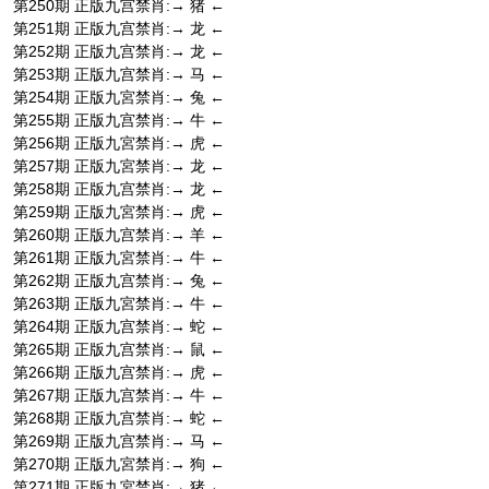
第250期 正版九宫禁肖:→ 猪 ←
第251期 正版九宫禁肖:→ 龙 ←
第252期 正版九宫禁肖:→ 龙 ←
第253期 正版九宫禁肖:→ 马 ←
第254期 正版九宮禁肖:→ 兔 ←
第255期 正版九宫禁肖:→ 牛 ←
第256期 正版九宮禁肖:→ 虎 ←
第257期 正版九宮禁肖:→ 龙 ←
第258期 正版九宫禁肖:→ 龙 ←
第259期 正版九宮禁肖:→ 虎 ←
第260期 正版九宫禁肖:→ 羊 ←
第261期 正版九宮禁肖:→ 牛 ←
第262期 正版九宫禁肖:→ 兔 ←
第263期 正版九宮禁肖:→ 牛 ←
第264期 正版九宫禁肖:→ 蛇 ←
第265期 正版九宫禁肖:→ 鼠 ←
第266期 正版九宫禁肖:→ 虎 ←
第267期 正版九宫禁肖:→ 牛 ←
第268期 正版九宫禁肖:→ 蛇 ←
第269期 正版九宫禁肖:→ 马 ←
第270期 正版九宮禁肖:→ 狗 ←
第271期 正版九宮禁肖:→ 猪 ←