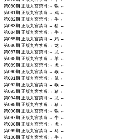
第080期 正版九宫禁肖:→ 猴 ←
第081期 正版九宫禁肖:→ 鸡 ←
第082期 正版九宮禁肖:→ 牛 ←
第083期 正版九宮禁肖:→ 猪 ←
第084期 正版九宮禁肖:→ 牛 ←
第085期 正版九宫禁肖:→ 鸡 ←
第086期 正版九宫禁肖:→ 龙 ←
第087期 正版九宮禁肖:→ 龙 ←
第088期 正版九宫禁肖:→ 羊 ←
第089期 正版九宮禁肖:→ 虎 ←
第090期 正版九宮禁肖:→ 猴 ←
第091期 正版九宫禁肖:→ 鼠 ←
第092期 正版九宫禁肖:→ 猴 ←
第093期 正版九宮禁肖:→ 猪 ←
第094期 正版九宫禁肖:→ 龙 ←
第095期 正版九宫禁肖:→ 猪 ←
第096期 正版九宫禁肖:→ 猴 ←
第097期 正版九宮禁肖:→ 牛 ←
第098期 正版九宫禁肖:→ 虎 ←
第099期 正版九宫禁肖:→ 马 ←
第100期 正版九宮禁肖:→ 牛 ←