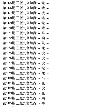
第165期 正版九宫禁肖:→ 蛇 ←
第166期 正版九宫禁肖:→ 猪 ←
第167期 正版九宮禁肖:→ 虎 ←
第168期 正版九宮禁肖:→ 猴 ←
第169期 正版九宮禁肖:→ 蛇 ←
第170期 正版九宮禁肖:→ 猪 ←
第171期 正版九宫禁肖:→ 马 ←
第172期 正版九宫禁肖:→ 狗 ←
第173期 正版九宫禁肖:→ 鼠 ←
第174期 正版九宫禁肖:→ 龙 ←
第175期 正版九宫禁肖:→ 虎 ←
第176期 正版九宮禁肖:→ 虎 ←
第177期 正版九宮禁肖:→ 虎 ←
第178期 正版九宫禁肖:→ 蛇 ←
第179期 正版九宮禁肖:→ 龙 ←
第180期 正版九宮禁肖:→ 马 ←
第181期 正版九宫禁肖:→ 兔 ←
第182期 正版九宫禁肖:→ 虎 ←
第183期 正版九宫禁肖:→ 兔 ←
第184期 正版九宫禁肖:→ 鸡 ←
第185期 正版九宮禁肖:→ 牛 ←