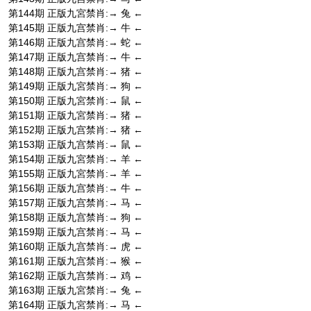
第144期 正版九宮禁肖:→ 兔 ←
第145期 正版九宫禁肖:→ 牛 ←
第146期 正版九宫禁肖:→ 蛇 ←
第147期 正版九宫禁肖:→ 牛 ←
第148期 正版九宫禁肖:→ 猪 ←
第149期 正版九宮禁肖:→ 狗 ←
第150期 正版九宮禁肖:→ 鼠 ←
第151期 正版九宮禁肖:→ 猪 ←
第152期 正版九宫禁肖:→ 猪 ←
第153期 正版九宫禁肖:→ 鼠 ←
第154期 正版九宮禁肖:→ 羊 ←
第155期 正版九宮禁肖:→ 羊 ←
第156期 正版九宫禁肖:→ 牛 ←
第157期 正版九宫禁肖:→ 马 ←
第158期 正版九宫禁肖:→ 狗 ←
第159期 正版九宫禁肖:→ 马 ←
第160期 正版九宫禁肖:→ 虎 ←
第161期 正版九宫禁肖:→ 猴 ←
第162期 正版九宫禁肖:→ 鸡 ←
第163期 正版九宮禁肖:→ 兔 ←
第164期 正版九宮禁肖:→ 马 ←