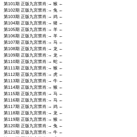
第101期 正版九宫禁肖:→ 猴 ←
第102期 正版九宮禁肖:→ 兔 ←
第103期 正版九宫禁肖:→ 鸡 ←
第104期 正版九宫禁肖:→ 猪 ←
第105期 正版九宫禁肖:→ 羊 ←
第106期 正版九宮禁肖:→ 羊 ←
第107期 正版九宮禁肖:→ 马 ←
第108期 正版九宮禁肖:→ 龙 ←
第109期 正版九宮禁肖:→ 龙 ←
第110期 正版九宮禁肖:→ 蛇 ←
第111期 正版九宫禁肖:→ 猴 ←
第112期 正版九宮禁肖:→ 虎 ←
第113期 正版九宫禁肖:→ 牛 ←
第114期 正版九宮禁肖:→ 猴 ←
第115期 正版九宫禁肖:→ 马 ←
第116期 正版九宫禁肖:→ 马 ←
第117期 正版九宮禁肖:→ 鸡 ←
第118期 正版九宮禁肖:→ 龙 ←
第119期 正版九宫禁肖:→ 猴 ←
第120期 正版九宮禁肖:→ 兔 ←
第121期 正版九宫禁肖:→ 牛 ←