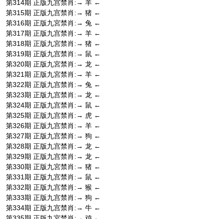
第314期 正版九宫禁肖:→ 羊 ←
第315期 正版九宫禁肖:→ 猪 ←
第316期 正版九宮禁肖:→ 兔 ←
第317期 正版九宫禁肖:→ 羊 ←
第318期 正版九宮禁肖:→ 猪 ←
第319期 正版九宫禁肖:→ 鼠 ←
第320期 正版九宮禁肖:→ 龙 ←
第321期 正版九宮禁肖:→ 羊 ←
第322期 正版九宫禁肖:→ 兔 ←
第323期 正版九宫禁肖:→ 龙 ←
第324期 正版九宫禁肖:→ 鼠 ←
第325期 正版九宫禁肖:→ 虎 ←
第326期 正版九宫禁肖:→ 羊 ←
第327期 正版九宫禁肖:→ 狗 ←
第328期 正版九宫禁肖:→ 龙 ←
第329期 正版九宫禁肖:→ 龙 ←
第330期 正版九宮禁肖:→ 猪 ←
第331期 正版九宫禁肖:→ 鼠 ←
第332期 正版九宫禁肖:→ 猴 ←
第333期 正版九宫禁肖:→ 狗 ←
第334期 正版九宫禁肖:→ 牛 ←
第335期 正版九宮禁肖:→ 鸡 ←